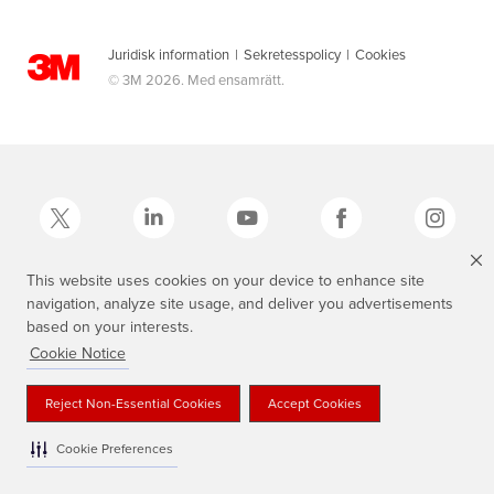
Juridisk information
|
Sekretesspolicy
|
Cookies
© 3M 2026. Med ensamrätt.
This website uses cookies on your device to enhance site
navigation, analyze site usage, and deliver you advertisements
3M, Scotch®, Magic och den skotskrutiga designen är varumärken som
tillhör 3M.
based on your interests.
Cookie Notice
Reject Non-Essential Cookies
Accept Cookies
Cookie Preferences