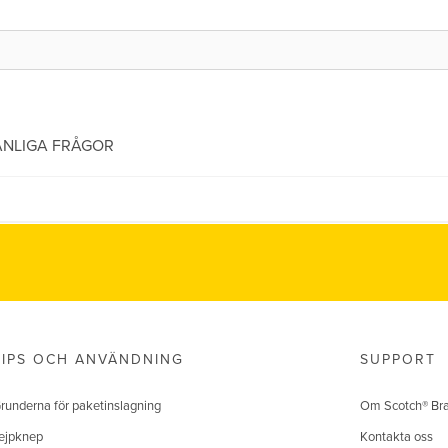
ANLIGA FRÅGOR
TIPS OCH ANVÄNDNING
SUPPORT
runderna för paketinslagning
Om Scotch® Br
ejpknep
Kontakta oss