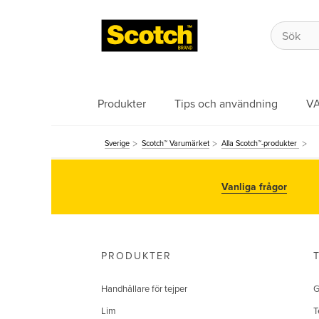
Produkter
Tips och användning
V
Sverige
Scotch™ Varumärket
Alla Scotch™-produkter
Vanliga frågor
PRODUKTER
Handhållare för tejper
G
Lim
T