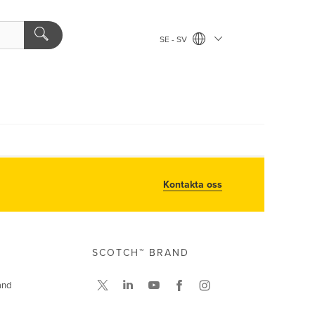
SE - SV
Kontakta oss
SCOTCH™ BRAND
and