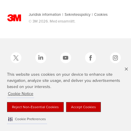
Juridisk information
|
Sekretesspolicy
|
Cookies
© 3M 2026. Med ensamrätt.
This website uses cookies on your device to enhance site
navigation, analyze site usage, and deliver you advertisements
3M, Scotch®, Magic och den skotskrutiga designen är varumärken som
tillhör 3M.
based on your interests.
Cookie Notice
Reject Non-Essential Cookies
Accept Cookies
Cookie Preferences