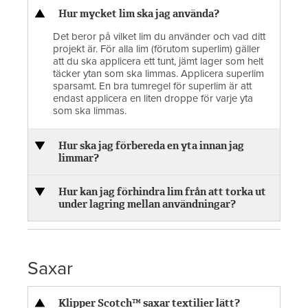
Hur mycket lim ska jag använda?
Det beror på vilket lim du använder och vad ditt
projekt är. För alla lim (förutom superlim) gäller
att du ska applicera ett tunt, jämt lager som helt
täcker ytan som ska limmas. Applicera superlim
sparsamt. En bra tumregel för superlim är att
endast applicera en liten droppe för varje yta
som ska limmas.
Hur ska jag förbereda en yta innan jag
limmar?
Hur kan jag förhindra lim från att torka ut
under lagring mellan användningar?
Saxar
Klipper Scotch™ saxar textilier lätt?