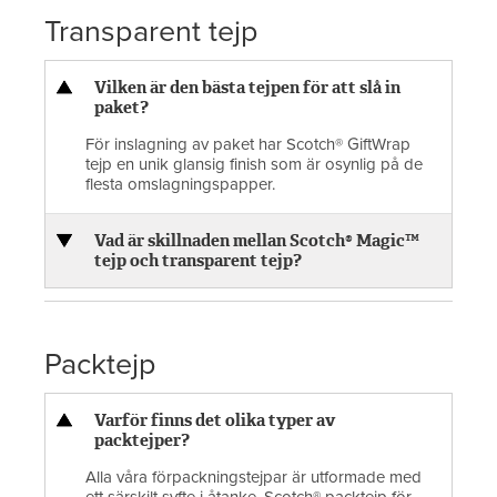
Transparent tejp
Vilken är den bästa tejpen för att slå in
paket?
För inslagning av paket har Scotch® GiftWrap
tejp en unik glansig finish som är osynlig på de
flesta omslagningspapper.
Vad är skillnaden mellan Scotch® Magic™
tejp och transparent tejp?
Packtejp
Varför finns det olika typer av
packtejper?
Alla våra förpackningstejpar är utformade med
ett särskilt syfte i åtanke. Scotch® packtejp för