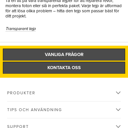
Ta en titt på våra transparenta tejper för att reparera revor,
montera foton eller slå in perfekta paket. Varje tejp är utformad
för att lösa olika problem – hitta den tejp som passar bäst för
ditt projekt.
Transparent tejp
VANLIGA FRÅGOR
KONTAKTA OSS
PRODUKTER
TIPS OCH ANVÄNDNING
SUPPORT