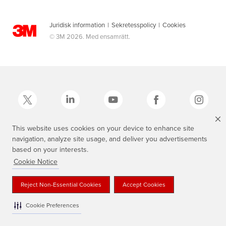
Juridisk information
|
Sekretesspolicy
|
Cookies
© 3M 2026. Med ensamrätt.
This website uses cookies on your device to enhance site
navigation, analyze site usage, and deliver you advertisements
3M, Scotch®, Magic och den skotskrutiga designen är varumärken som
tillhör 3M.
based on your interests.
Cookie Notice
Reject Non-Essential Cookies
Accept Cookies
Cookie Preferences