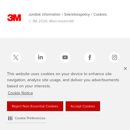
Juridisk information
|
Sekretesspolicy
|
Cookies
© 3M 2026. Med ensamrätt.
This website uses cookies on your device to enhance site
navigation, analyze site usage, and deliver you advertisements
3M, Scotch®, Magic och den skotskrutiga designen är varumärken som
tillhör 3M.
based on your interests.
Cookie Notice
Reject Non-Essential Cookies
Accept Cookies
Cookie Preferences