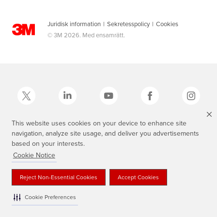
Juridisk information
|
Sekretesspolicy
|
Cookies
© 3M 2026. Med ensamrätt.
This website uses cookies on your device to enhance site
navigation, analyze site usage, and deliver you advertisements
3M, Scotch®, Magic och den skotskrutiga designen är varumärken som
tillhör 3M.
based on your interests.
Cookie Notice
Reject Non-Essential Cookies
Accept Cookies
Cookie Preferences