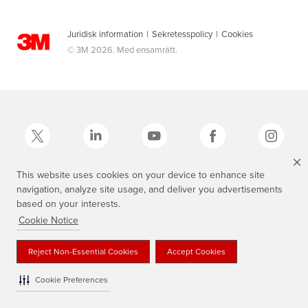
Juridisk information
|
Sekretesspolicy
|
Cookies
© 3M 2026. Med ensamrätt.
This website uses cookies on your device to enhance site
navigation, analyze site usage, and deliver you advertisements
3M, Scotch®, Magic och den skotskrutiga designen är varumärken som
tillhör 3M.
based on your interests.
Cookie Notice
Reject Non-Essential Cookies
Accept Cookies
Cookie Preferences