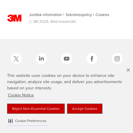
Juridisk information
|
Sekretesspolicy
|
Cookies
© 3M 2026. Med ensamrätt.
This website uses cookies on your device to enhance site
navigation, analyze site usage, and deliver you advertisements
3M, Scotch®, Magic och den skotskrutiga designen är varumärken som
tillhör 3M.
based on your interests.
Cookie Notice
Reject Non-Essential Cookies
Accept Cookies
Cookie Preferences