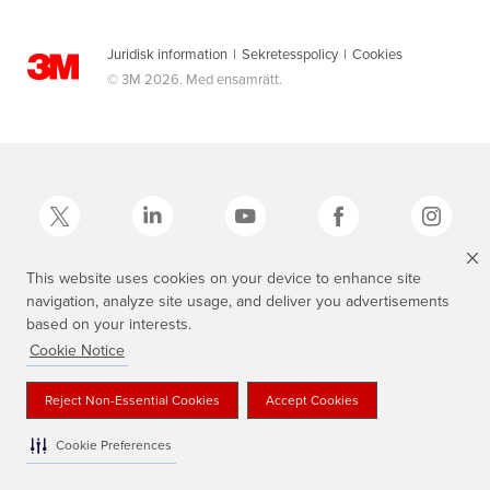
Juridisk information
|
Sekretesspolicy
|
Cookies
© 3M 2026. Med ensamrätt.
This website uses cookies on your device to enhance site
navigation, analyze site usage, and deliver you advertisements
3M, Scotch®, Magic och den skotskrutiga designen är varumärken som
tillhör 3M.
based on your interests.
Cookie Notice
Reject Non-Essential Cookies
Accept Cookies
Cookie Preferences