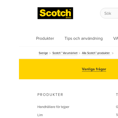
Produkter
Tips och användning
V
Sverige
Scotch™ Varumärket
Alla Scotch™-produkter
Vanliga frågor
PRODUKTER
Handhållare för tejper
G
Lim
T