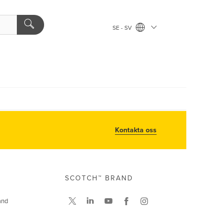
SE - SV
Kontakta oss
SCOTCH™ BRAND
and