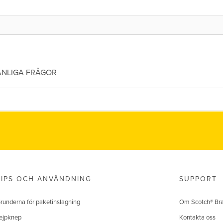
ANLIGA FRÅGOR
TIPS OCH ANVÄNDNING
SUPPORT
runderna för paketinslagning
Om Scotch® Br
ejpknep
Kontakta oss