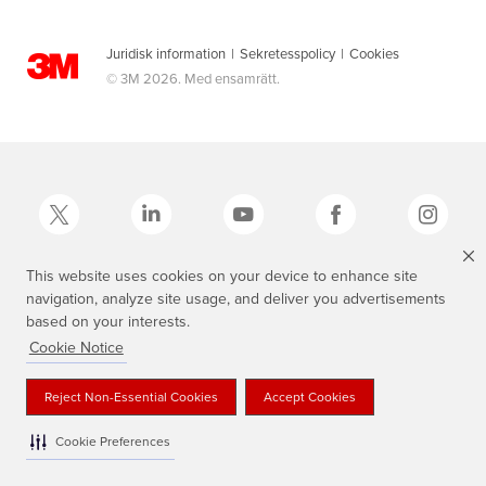
Juridisk information
|
Sekretesspolicy
|
Cookies
© 3M 2026. Med ensamrätt.
This website uses cookies on your device to enhance site
navigation, analyze site usage, and deliver you advertisements
3M, Scotch®, Magic och den skotskrutiga designen är varumärken som
tillhör 3M.
based on your interests.
Cookie Notice
Reject Non-Essential Cookies
Accept Cookies
Cookie Preferences