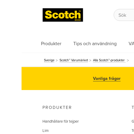
Produkter
Tips och användning
V
Sverige
Scotch™ Varumärket
Alla Scotch™-produkter
Vanliga frågor
PRODUKTER
Handhållare för tejper
G
Lim
T