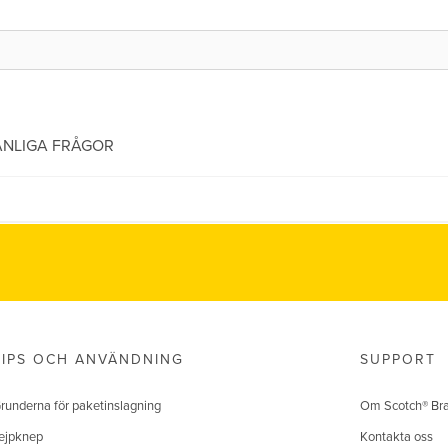
ANLIGA FRÅGOR
TIPS OCH ANVÄNDNING
SUPPORT
runderna för paketinslagning
Om Scotch® Br
ejpknep
Kontakta oss