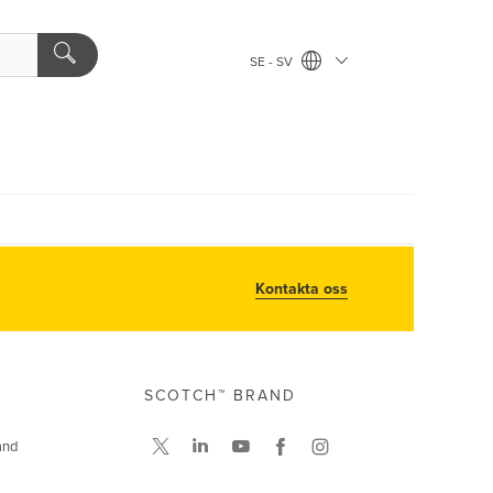
SE - SV
Kontakta oss
SCOTCH™ BRAND
and