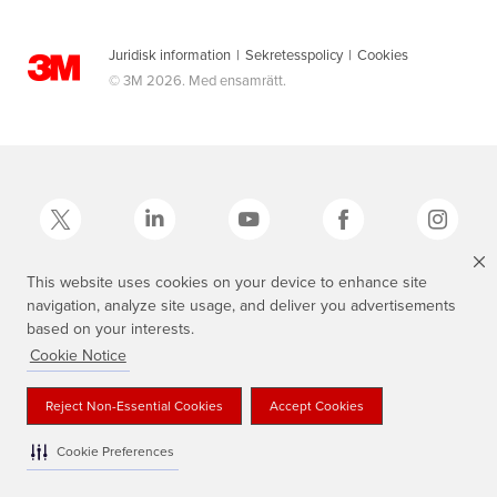
Juridisk information
|
Sekretesspolicy
|
Cookies
© 3M 2026. Med ensamrätt.
This website uses cookies on your device to enhance site
navigation, analyze site usage, and deliver you advertisements
3M, Scotch®, Magic och den skotskrutiga designen är varumärken som
tillhör 3M.
based on your interests.
Cookie Notice
Reject Non-Essential Cookies
Accept Cookies
Cookie Preferences